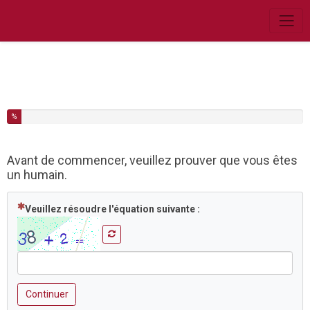
Vous avez complété % de ce questionnaire.
%
Avant de commencer, veuillez prouver que vous êtes
un humain.
( Obligatoire )
Veuillez résoudre l'équation suivante :
Continuer