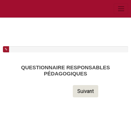
Vous avez complété % de ce questionnaire.
%
QUESTIONNAIRE RESPONSABLES
PÉDAGOGIQUES
Suivant