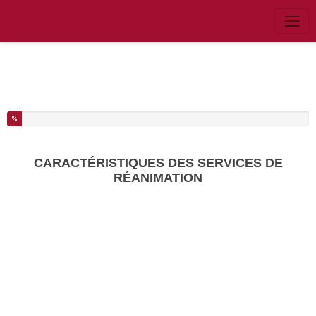
Vous avez complété % de ce questionnaire.
%
CARACTÉRISTIQUES DES SERVICES DE
RÉANIMATION